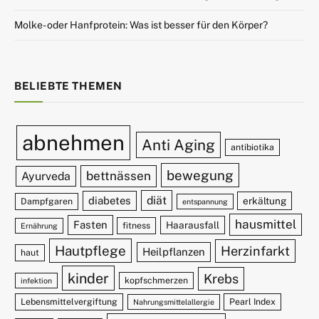
Molke- oder Hanfprotein: Was ist besser für den Körper?
BELIEBTE THEMEN
abnehmen
Anti Aging
antibiotika
bewegung
bettnässen
Ayurveda
diät
diabetes
erkältung
Dampfgaren
entspannung
hausmittel
Fasten
Haarausfall
fitness
Ernährung
Hautpflege
Herzinfarkt
Heilpflanzen
haut
kinder
Krebs
kopfschmerzen
infektion
Lebensmittelvergiftung
Pearl Index
Nahrungsmittelallergie