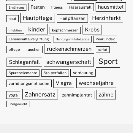
hausmittel
Fasten
Haarausfall
fitness
Ernährung
Hautpflege
Herzinfarkt
Heilpflanzen
haut
kinder
Krebs
kopfschmerzen
infektion
Lebensmittelvergiftung
Pearl Index
Nahrungsmittelallergie
rückenschmerzen
pflege
rauchen
schlaf
Sport
schwangerschaft
Schlaganfall
Verdauung
Spurenelemente
Stolperfallen
wechseljahre
Viagra
verhütungsmethoden
Zahnersatz
zähne
zahnimplantat
yoga
übergewicht