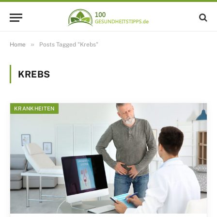
»
Home
Posts Tagged "Krebs"
KREBS
KRANKHEITEN