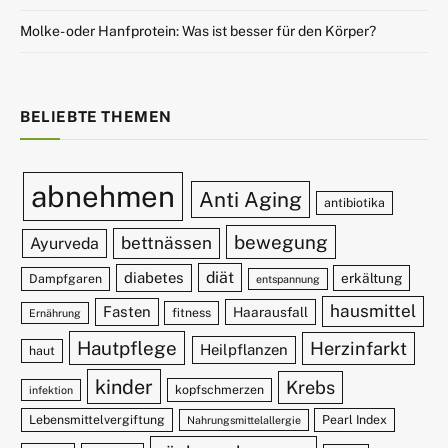
Molke- oder Hanfprotein: Was ist besser für den Körper?
BELIEBTE THEMEN
abnehmen
Anti Aging
antibiotika
bewegung
bettnässen
Ayurveda
diät
diabetes
erkältung
Dampfgaren
entspannung
hausmittel
Fasten
Haarausfall
fitness
Ernährung
Hautpflege
Herzinfarkt
Heilpflanzen
haut
kinder
Krebs
kopfschmerzen
infektion
Lebensmittelvergiftung
Pearl Index
Nahrungsmittelallergie