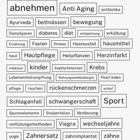
abnehmen
Anti Aging
antibiotika
bewegung
bettnässen
Ayurveda
diät
diabetes
erkältung
Dampfgaren
entspannung
hausmittel
Fasten
Haarausfall
fitness
Ernährung
Hautpflege
Herzinfarkt
Heilpflanzen
haut
kinder
Krebs
kopfschmerzen
infektion
Lebensmittelvergiftung
Pearl Index
Nahrungsmittelallergie
rückenschmerzen
pflege
rauchen
schlaf
Sport
schwangerschaft
Schlaganfall
Verdauung
Spurenelemente
Stolperfallen
wechseljahre
Viagra
verhütungsmethoden
Zahnersatz
zähne
zahnimplantat
yoga