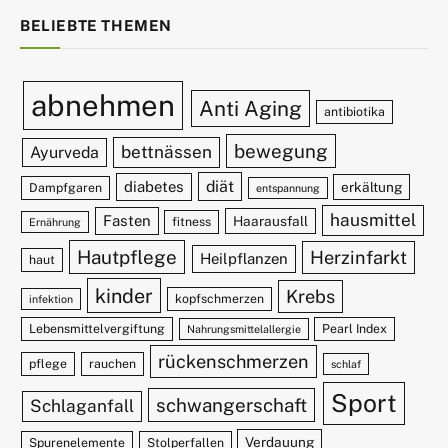
BELIEBTE THEMEN
abnehmen
Anti Aging
antibiotika
bewegung
bettnässen
Ayurveda
diät
diabetes
erkältung
Dampfgaren
entspannung
hausmittel
Fasten
Haarausfall
fitness
Ernährung
Hautpflege
Herzinfarkt
Heilpflanzen
haut
kinder
Krebs
kopfschmerzen
infektion
Lebensmittelvergiftung
Pearl Index
Nahrungsmittelallergie
rückenschmerzen
pflege
rauchen
schlaf
Sport
schwangerschaft
Schlaganfall
Verdauung
Spurenelemente
Stolperfallen