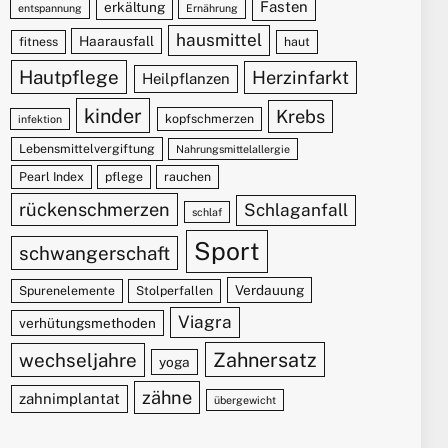
Fasten
erkältung
entspannung
Ernährung
hausmittel
Haarausfall
fitness
haut
Hautpflege
Herzinfarkt
Heilpflanzen
kinder
Krebs
kopfschmerzen
infektion
Lebensmittelvergiftung
Nahrungsmittelallergie
Pearl Index
pflege
rauchen
rückenschmerzen
Schlaganfall
schlaf
Sport
schwangerschaft
Verdauung
Spurenelemente
Stolperfallen
Viagra
verhütungsmethoden
Zahnersatz
wechseljahre
yoga
zähne
zahnimplantat
übergewicht