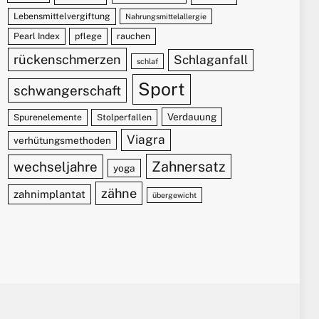
Lebensmittelvergiftung
Nahrungsmittelallergie
Pearl Index
pflege
rauchen
rückenschmerzen
Schlaganfall
schlaf
Sport
schwangerschaft
Verdauung
Spurenelemente
Stolperfallen
Viagra
verhütungsmethoden
Zahnersatz
wechseljahre
yoga
zähne
zahnimplantat
übergewicht