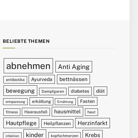
BELIEBTE THEMEN
abnehmen
Anti Aging
bettnässen
Ayurveda
antibiotika
bewegung
diät
diabetes
Dampfgaren
Fasten
erkältung
entspannung
Ernährung
hausmittel
Haarausfall
fitness
haut
Hautpflege
Herzinfarkt
Heilpflanzen
kinder
Krebs
kopfschmerzen
infektion