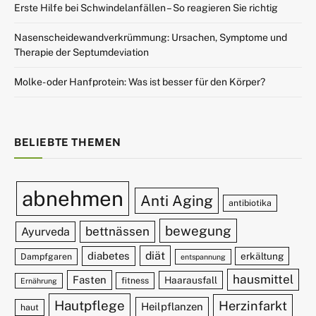
Erste Hilfe bei Schwindelanfällen – So reagieren Sie richtig
Nasenscheidewandverkrümmung: Ursachen, Symptome und
Therapie der Septumdeviation
Molke- oder Hanfprotein: Was ist besser für den Körper?
BELIEBTE THEMEN
abnehmen
Anti Aging
antibiotika
bewegung
bettnässen
Ayurveda
diät
diabetes
erkältung
Dampfgaren
entspannung
hausmittel
Fasten
Haarausfall
fitness
Ernährung
Hautpflege
Herzinfarkt
Heilpflanzen
haut