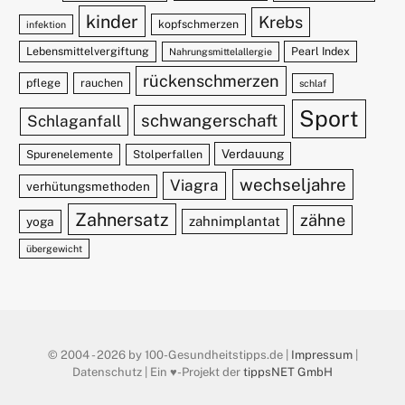
kinder
Krebs
kopfschmerzen
infektion
Lebensmittelvergiftung
Pearl Index
Nahrungsmittelallergie
rückenschmerzen
pflege
rauchen
schlaf
Sport
schwangerschaft
Schlaganfall
Verdauung
Spurenelemente
Stolperfallen
wechseljahre
Viagra
verhütungsmethoden
Zahnersatz
zähne
zahnimplantat
yoga
übergewicht
© 2004 - 2026 by 100-Gesundheitstipps.de |
Impressum
|
Datenschutz | Ein ♥️-Projekt der
tippsNET GmbH