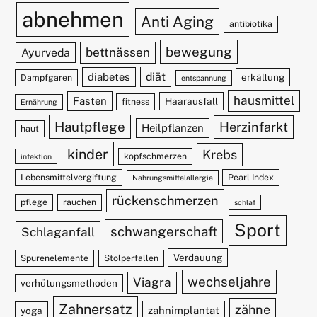
abnehmen
Anti Aging
antibiotika
bewegung
bettnässen
Ayurveda
diät
diabetes
erkältung
Dampfgaren
entspannung
hausmittel
Fasten
Haarausfall
fitness
Ernährung
Hautpflege
Herzinfarkt
Heilpflanzen
haut
kinder
Krebs
kopfschmerzen
infektion
Lebensmittelvergiftung
Pearl Index
Nahrungsmittelallergie
rückenschmerzen
pflege
rauchen
schlaf
Sport
schwangerschaft
Schlaganfall
Verdauung
Spurenelemente
Stolperfallen
wechseljahre
Viagra
verhütungsmethoden
Zahnersatz
zähne
zahnimplantat
yoga