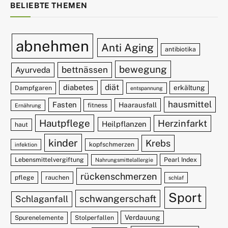
BELIEBTE THEMEN
abnehmen
Anti Aging
antibiotika
bewegung
bettnässen
Ayurveda
diät
diabetes
erkältung
Dampfgaren
entspannung
hausmittel
Fasten
Haarausfall
fitness
Ernährung
Hautpflege
Herzinfarkt
Heilpflanzen
haut
kinder
Krebs
kopfschmerzen
infektion
Lebensmittelvergiftung
Pearl Index
Nahrungsmittelallergie
rückenschmerzen
pflege
rauchen
schlaf
Sport
schwangerschaft
Schlaganfall
Verdauung
Spurenelemente
Stolperfallen