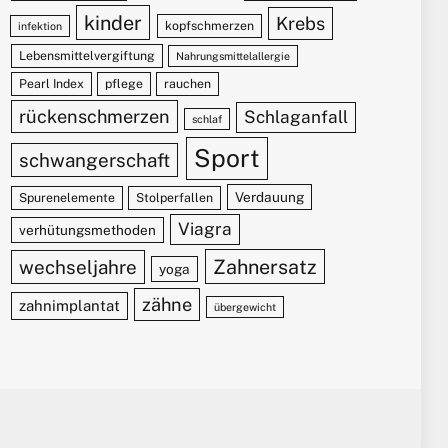
kinder
Krebs
kopfschmerzen
infektion
Lebensmittelvergiftung
Nahrungsmittelallergie
Pearl Index
pflege
rauchen
rückenschmerzen
Schlaganfall
schlaf
Sport
schwangerschaft
Verdauung
Spurenelemente
Stolperfallen
Viagra
verhütungsmethoden
Zahnersatz
wechseljahre
yoga
zähne
zahnimplantat
übergewicht