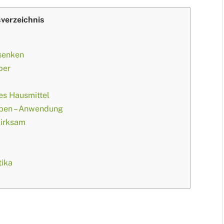
sverzeichnis
 senken
ber
es Hausmittel
iben – Anwendung
wirksam
tika