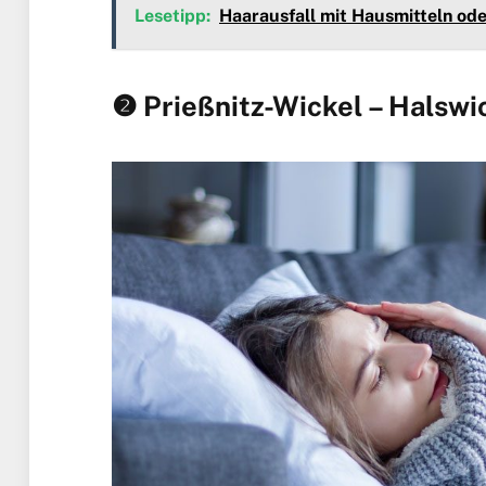
Lesetipp:
Haarausfall mit Hausmitteln od
❷ Prießnitz-Wickel – Halswi