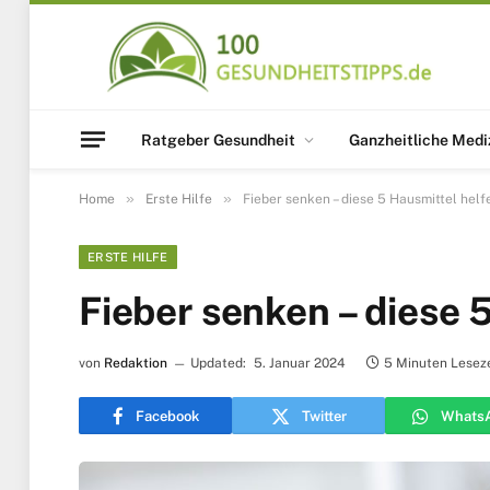
Ratgeber Gesundheit
Ganzheitliche Medi
»
»
Home
Erste Hilfe
Fieber senken – diese 5 Hausmittel helf
ERSTE HILFE
Fieber senken – diese 
von
Redaktion
Updated:
5. Januar 2024
5 Minuten Leseze
Facebook
Twitter
Whats