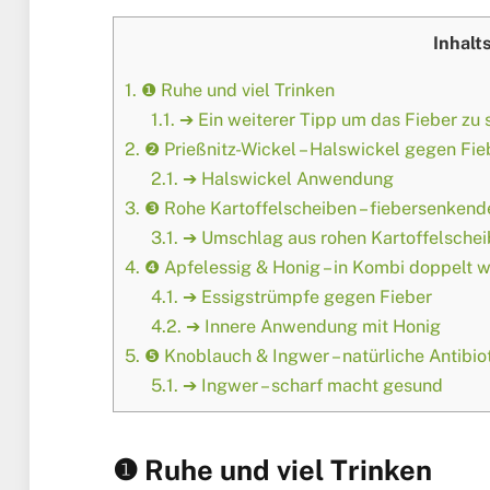
Inhalt
1.
❶ Ruhe und viel Trinken
1.1.
➔ Ein weiterer Tipp um das Fieber zu
2.
❷ Prießnitz-Wickel – Halswickel gegen Fie
2.1.
➔ Halswickel Anwendung
3.
❸ Rohe Kartoffelscheiben – fiebersenkend
3.1.
➔ Umschlag aus rohen Kartoffelsche
4.
❹ Apfelessig & Honig – in Kombi doppelt 
4.1.
➔ Essigstrümpfe gegen Fieber
4.2.
➔ Innere Anwendung mit Honig
5.
❺ Knoblauch & Ingwer – natürliche Antibio
5.1.
➔ Ingwer – scharf macht gesund
❶ Ruhe und viel Trinken