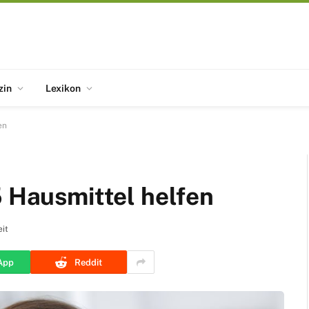
zin
Lexikon
en
5 Hausmittel helfen
it
App
Reddit