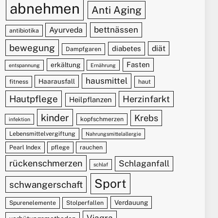
abnehmen
Anti Aging
bettnässen
Ayurveda
antibiotika
bewegung
diät
diabetes
Dampfgaren
Fasten
erkältung
entspannung
Ernährung
hausmittel
Haarausfall
fitness
haut
Hautpflege
Herzinfarkt
Heilpflanzen
kinder
Krebs
kopfschmerzen
infektion
Lebensmittelvergiftung
Nahrungsmittelallergie
Pearl Index
pflege
rauchen
rückenschmerzen
Schlaganfall
schlaf
Sport
schwangerschaft
Verdauung
Spurenelemente
Stolperfallen