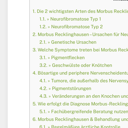
1.
Die 2 wichtigsten Arten des Morbus Reckl
1.1.
» Neurofibromatose Typ 1
1.2.
» Neurofibromatose Typ 2
2.
Morbus Recklinghausen – Ursachen für Ne
2.1.
» Genetische Ursachen
3.
Welche Symptome treten bei Morbus Reck
3.1.
» Pigmentflecken
3.2.
» Geschwülste oder Knötchen
4.
Bösartige und periphere Nervenscheident
4.1.
» Tumore, die außerhalb des Nervens
4.2.
» Pigmentstörungen
4.3.
» Veränderungen an den Knochen und
5.
Wie erfolgt die Diagnose Morbus-Recklin
5.1.
» Fachübergreifende Beratung nutze
6.
Morbus Recklinghausen & Behandlung und
6.1.
» Regelmäßige ärztliche Kontrolle