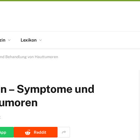
zin
Lexikon
und Behandlung von Hauttumoren
en – Symptome und
tumoren
t
App
Reddit