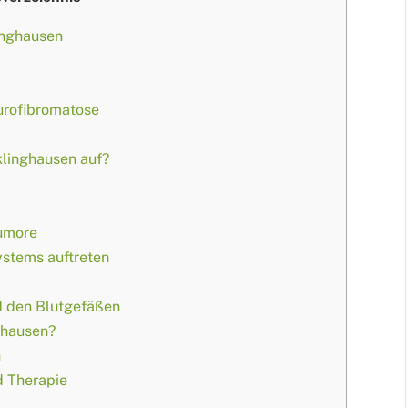
inghausen
urofibromatose
linghausen auf?
umore
ystems auftreten
 den Blutgefäßen
ghausen?
n
 Therapie