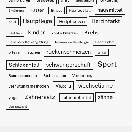
diät
diabetes
erkältung
Dampfgaren
entspannung
hausmittel
Fasten
Haarausfall
fitness
Ernährung
Hautpflege
Herzinfarkt
Heilpflanzen
haut
kinder
Krebs
kopfschmerzen
infektion
Lebensmittelvergiftung
Pearl Index
Nahrungsmittelallergie
rückenschmerzen
pflege
rauchen
schlaf
Sport
schwangerschaft
Schlaganfall
Verdauung
Spurenelemente
Stolperfallen
wechseljahre
Viagra
verhütungsmethoden
Zahnersatz
zähne
zahnimplantat
yoga
übergewicht