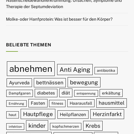
Nasenscheidewandverkrümmung: Ursachen, Symptome und
Therapie der Septumdeviation
Molke- oder Hanfprotein: Was ist besser für den Körper?
BELIEBTE THEMEN
abnehmen
Anti Aging
antibiotika
bewegung
bettnässen
Ayurveda
diät
diabetes
erkältung
Dampfgaren
entspannung
hausmittel
Fasten
Haarausfall
fitness
Ernährung
Hautpflege
Herzinfarkt
Heilpflanzen
haut
kinder
Krebs
kopfschmerzen
infektion