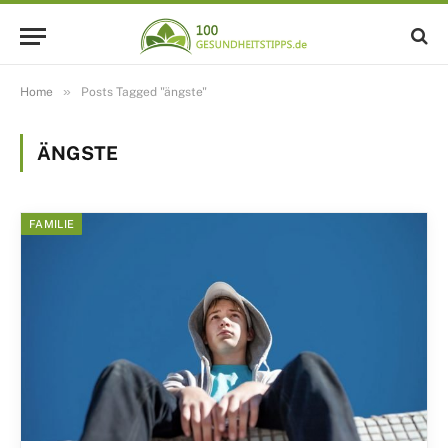
»
Home
Posts Tagged "ängste"
ÄNGSTE
FAMILIE