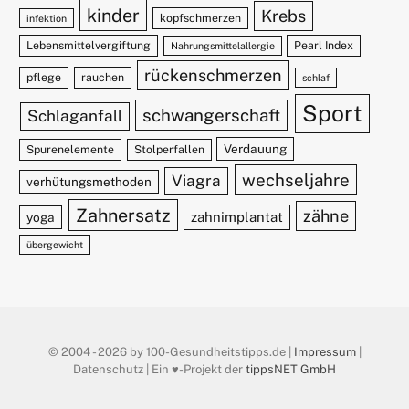
kinder
Krebs
kopfschmerzen
infektion
Lebensmittelvergiftung
Pearl Index
Nahrungsmittelallergie
rückenschmerzen
pflege
rauchen
schlaf
Sport
schwangerschaft
Schlaganfall
Verdauung
Spurenelemente
Stolperfallen
wechseljahre
Viagra
verhütungsmethoden
Zahnersatz
zähne
zahnimplantat
yoga
übergewicht
© 2004 - 2026 by 100-Gesundheitstipps.de |
Impressum
|
Datenschutz | Ein ♥️-Projekt der
tippsNET GmbH