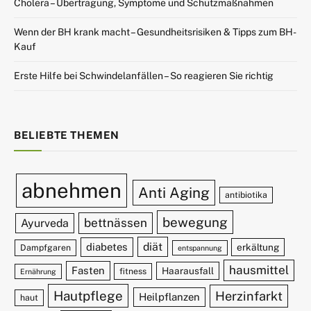
Cholera – Übertragung, Symptome und Schutzmaßnahmen
Wenn der BH krank macht – Gesundheitsrisiken & Tipps zum BH-
Kauf
Erste Hilfe bei Schwindelanfällen – So reagieren Sie richtig
BELIEBTE THEMEN
abnehmen
Anti Aging
antibiotika
bewegung
bettnässen
Ayurveda
diät
diabetes
erkältung
Dampfgaren
entspannung
hausmittel
Fasten
Haarausfall
fitness
Ernährung
Hautpflege
Herzinfarkt
Heilpflanzen
haut