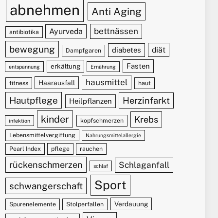
abnehmen
Anti Aging
bettnässen
Ayurveda
antibiotika
bewegung
diät
diabetes
Dampfgaren
Fasten
erkältung
entspannung
Ernährung
hausmittel
Haarausfall
fitness
haut
Hautpflege
Herzinfarkt
Heilpflanzen
kinder
Krebs
kopfschmerzen
infektion
Lebensmittelvergiftung
Nahrungsmittelallergie
Pearl Index
pflege
rauchen
rückenschmerzen
Schlaganfall
schlaf
Sport
schwangerschaft
Verdauung
Spurenelemente
Stolperfallen