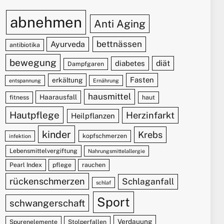
abnehmen
Anti Aging
bettnässen
Ayurveda
antibiotika
bewegung
diät
diabetes
Dampfgaren
Fasten
erkältung
entspannung
Ernährung
hausmittel
Haarausfall
fitness
haut
Hautpflege
Herzinfarkt
Heilpflanzen
kinder
Krebs
kopfschmerzen
infektion
Lebensmittelvergiftung
Nahrungsmittelallergie
Pearl Index
pflege
rauchen
rückenschmerzen
Schlaganfall
schlaf
Sport
schwangerschaft
Verdauung
Spurenelemente
Stolperfallen