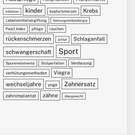
kinder
Krebs
kopfschmerzen
infektion
Lebensmittelvergiftung
Nahrungsmittelallergie
Pearl Index
pflege
rauchen
rückenschmerzen
Schlaganfall
schlaf
Sport
schwangerschaft
Verdauung
Spurenelemente
Stolperfallen
Viagra
verhütungsmethoden
Zahnersatz
wechseljahre
yoga
zähne
zahnimplantat
übergewicht