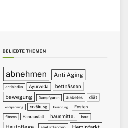
BELIEBTE THEMEN
abnehmen
Anti Aging
bettnässen
Ayurveda
antibiotika
bewegung
diät
diabetes
Dampfgaren
Fasten
erkältung
entspannung
Ernährung
hausmittel
Haarausfall
fitness
haut
Hautpflege
Herzinfarkt
Heilpflanzen