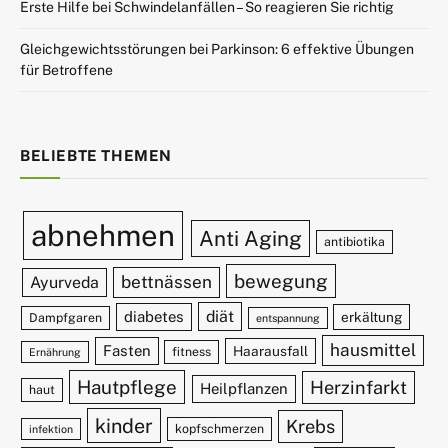
Erste Hilfe bei Schwindelanfällen – So reagieren Sie richtig
Gleichgewichtsstörungen bei Parkinson: 6 effektive Übungen
für Betroffene
BELIEBTE THEMEN
abnehmen
Anti Aging
antibiotika
bewegung
bettnässen
Ayurveda
diät
diabetes
erkältung
Dampfgaren
entspannung
hausmittel
Fasten
Haarausfall
fitness
Ernährung
Hautpflege
Herzinfarkt
Heilpflanzen
haut
kinder
Krebs
kopfschmerzen
infektion