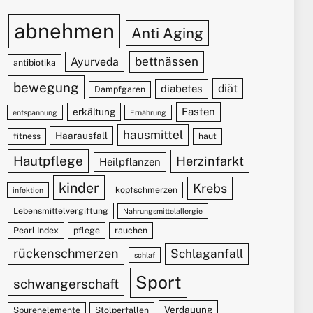
abnehmen
Anti Aging
bettnässen
Ayurveda
antibiotika
bewegung
diät
diabetes
Dampfgaren
Fasten
erkältung
entspannung
Ernährung
hausmittel
Haarausfall
fitness
haut
Hautpflege
Herzinfarkt
Heilpflanzen
kinder
Krebs
kopfschmerzen
infektion
Lebensmittelvergiftung
Nahrungsmittelallergie
Pearl Index
pflege
rauchen
rückenschmerzen
Schlaganfall
schlaf
Sport
schwangerschaft
Verdauung
Spurenelemente
Stolperfallen