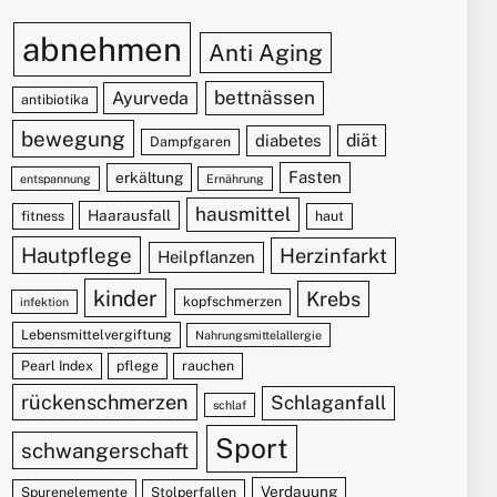
abnehmen
Anti Aging
bettnässen
Ayurveda
antibiotika
bewegung
diät
diabetes
Dampfgaren
Fasten
erkältung
entspannung
Ernährung
hausmittel
Haarausfall
fitness
haut
Hautpflege
Herzinfarkt
Heilpflanzen
kinder
Krebs
kopfschmerzen
infektion
Lebensmittelvergiftung
Nahrungsmittelallergie
Pearl Index
pflege
rauchen
rückenschmerzen
Schlaganfall
schlaf
Sport
schwangerschaft
Verdauung
Spurenelemente
Stolperfallen