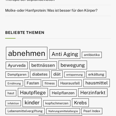
Molke- oder Hanfprotein: Was ist besser für den Körper?
BELIEBTE THEMEN
abnehmen
Anti Aging
antibiotika
bewegung
bettnässen
Ayurveda
diät
diabetes
erkältung
Dampfgaren
entspannung
hausmittel
Fasten
Haarausfall
fitness
Ernährung
Hautpflege
Herzinfarkt
Heilpflanzen
haut
kinder
Krebs
kopfschmerzen
infektion
Lebensmittelvergiftung
Pearl Index
Nahrungsmittelallergie