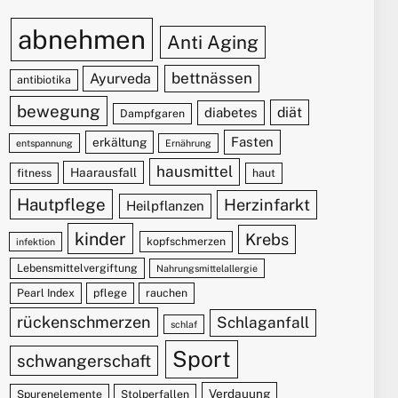
abnehmen
Anti Aging
bettnässen
Ayurveda
antibiotika
bewegung
diät
diabetes
Dampfgaren
Fasten
erkältung
entspannung
Ernährung
hausmittel
Haarausfall
fitness
haut
Hautpflege
Herzinfarkt
Heilpflanzen
kinder
Krebs
kopfschmerzen
infektion
Lebensmittelvergiftung
Nahrungsmittelallergie
Pearl Index
pflege
rauchen
rückenschmerzen
Schlaganfall
schlaf
Sport
schwangerschaft
Verdauung
Spurenelemente
Stolperfallen