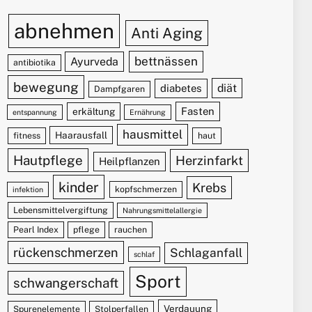
abnehmen
Anti Aging
bettnässen
Ayurveda
antibiotika
bewegung
diät
diabetes
Dampfgaren
Fasten
erkältung
entspannung
Ernährung
hausmittel
Haarausfall
fitness
haut
Hautpflege
Herzinfarkt
Heilpflanzen
kinder
Krebs
kopfschmerzen
infektion
Lebensmittelvergiftung
Nahrungsmittelallergie
Pearl Index
pflege
rauchen
rückenschmerzen
Schlaganfall
schlaf
Sport
schwangerschaft
Verdauung
Spurenelemente
Stolperfallen