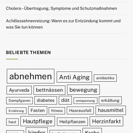
Cholera – Übertragung, Symptome und Schutzmaßnahmen
Achillessehnenreizung: Wann es zur Entzündung kommt und
was Sie tun können
BELIEBTE THEMEN
abnehmen
Anti Aging
antibiotika
bewegung
bettnässen
Ayurveda
diät
diabetes
erkältung
Dampfgaren
entspannung
hausmittel
Fasten
Haarausfall
fitness
Ernährung
Hautpflege
Herzinfarkt
Heilpflanzen
haut
kinder
Krebs