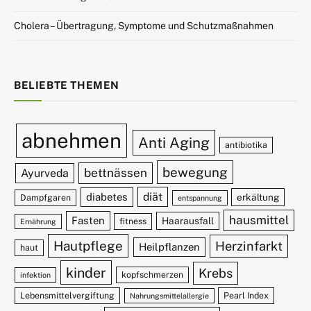
Cholera – Übertragung, Symptome und Schutzmaßnahmen
BELIEBTE THEMEN
abnehmen
Anti Aging
antibiotika
bewegung
bettnässen
Ayurveda
diät
diabetes
erkältung
Dampfgaren
entspannung
hausmittel
Fasten
Haarausfall
fitness
Ernährung
Hautpflege
Herzinfarkt
Heilpflanzen
haut
kinder
Krebs
kopfschmerzen
infektion
Lebensmittelvergiftung
Pearl Index
Nahrungsmittelallergie