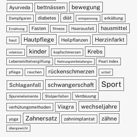
bewegung
bettnässen
Ayurveda
diät
diabetes
erkältung
Dampfgaren
entspannung
hausmittel
Fasten
Haarausfall
fitness
Ernährung
Hautpflege
Herzinfarkt
Heilpflanzen
haut
kinder
Krebs
kopfschmerzen
infektion
Lebensmittelvergiftung
Pearl Index
Nahrungsmittelallergie
rückenschmerzen
pflege
rauchen
schlaf
Sport
schwangerschaft
Schlaganfall
Verdauung
Spurenelemente
Stolperfallen
wechseljahre
Viagra
verhütungsmethoden
Zahnersatz
zähne
zahnimplantat
yoga
übergewicht