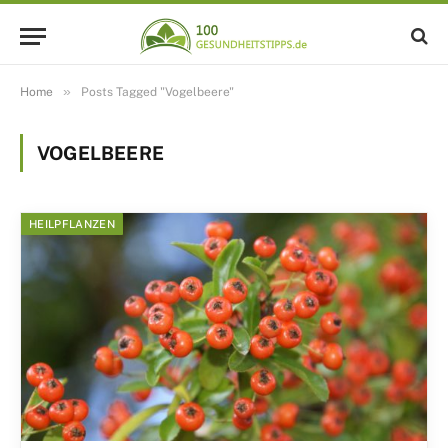
»
Home
Posts Tagged "Vogelbeere"
VOGELBEERE
HEILPFLANZEN