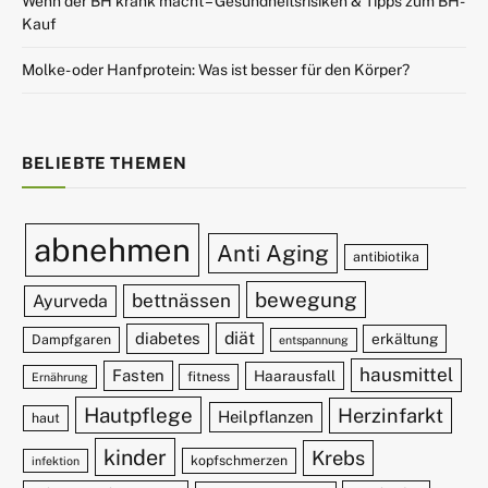
Wenn der BH krank macht – Gesundheitsrisiken & Tipps zum BH-
Kauf
Molke- oder Hanfprotein: Was ist besser für den Körper?
BELIEBTE THEMEN
abnehmen
Anti Aging
antibiotika
bewegung
bettnässen
Ayurveda
diät
diabetes
erkältung
Dampfgaren
entspannung
hausmittel
Fasten
Haarausfall
fitness
Ernährung
Hautpflege
Herzinfarkt
Heilpflanzen
haut
kinder
Krebs
kopfschmerzen
infektion