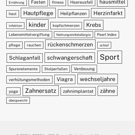
hausmittel
Fasten
Haarausfall
fitness
Ernährung
Hautpflege
Herzinfarkt
Heilpflanzen
haut
kinder
Krebs
kopfschmerzen
infektion
Lebensmittelvergiftung
Pearl Index
Nahrungsmittelallergie
rückenschmerzen
pflege
rauchen
schlaf
Sport
schwangerschaft
Schlaganfall
Verdauung
Spurenelemente
Stolperfallen
wechseljahre
Viagra
verhütungsmethoden
Zahnersatz
zähne
zahnimplantat
yoga
übergewicht