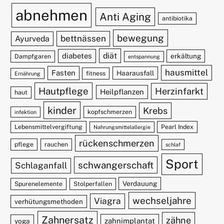
abnehmen
Anti Aging
antibiotika
bewegung
bettnässen
Ayurveda
diät
diabetes
erkältung
Dampfgaren
entspannung
hausmittel
Fasten
Haarausfall
fitness
Ernährung
Hautpflege
Herzinfarkt
Heilpflanzen
haut
kinder
Krebs
kopfschmerzen
infektion
Lebensmittelvergiftung
Pearl Index
Nahrungsmittelallergie
rückenschmerzen
pflege
rauchen
schlaf
Sport
schwangerschaft
Schlaganfall
Verdauung
Spurenelemente
Stolperfallen
wechseljahre
Viagra
verhütungsmethoden
Zahnersatz
zähne
zahnimplantat
yoga