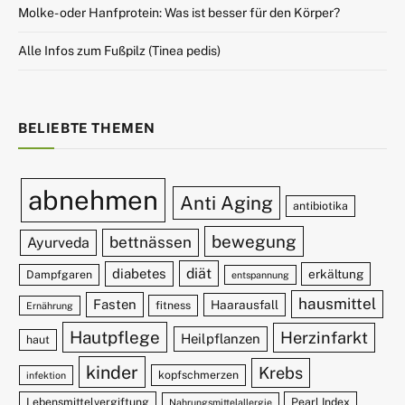
Molke- oder Hanfprotein: Was ist besser für den Körper?
Alle Infos zum Fußpilz (Tinea pedis)
BELIEBTE THEMEN
abnehmen
Anti Aging
antibiotika
bewegung
bettnässen
Ayurveda
diät
diabetes
erkältung
Dampfgaren
entspannung
hausmittel
Fasten
Haarausfall
fitness
Ernährung
Hautpflege
Herzinfarkt
Heilpflanzen
haut
kinder
Krebs
kopfschmerzen
infektion
Lebensmittelvergiftung
Pearl Index
Nahrungsmittelallergie