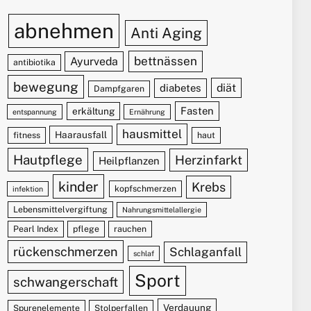
abnehmen
Anti Aging
bettnässen
Ayurveda
antibiotika
bewegung
diät
diabetes
Dampfgaren
Fasten
erkältung
entspannung
Ernährung
hausmittel
Haarausfall
fitness
haut
Hautpflege
Herzinfarkt
Heilpflanzen
kinder
Krebs
kopfschmerzen
infektion
Lebensmittelvergiftung
Nahrungsmittelallergie
Pearl Index
pflege
rauchen
rückenschmerzen
Schlaganfall
schlaf
Sport
schwangerschaft
Verdauung
Spurenelemente
Stolperfallen