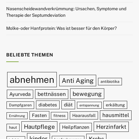
Nasenscheidewandverkrümmung: Ursachen, Symptome und
Therapie der Septumdeviation
Molke- oder Hanfprotein: Was ist besser für den Körper?
BELIEBTE THEMEN
abnehmen
Anti Aging
antibiotika
bewegung
bettnässen
Ayurveda
diät
diabetes
erkältung
Dampfgaren
entspannung
hausmittel
Fasten
Haarausfall
fitness
Ernährung
Hautpflege
Herzinfarkt
Heilpflanzen
haut
kinder
Krebs