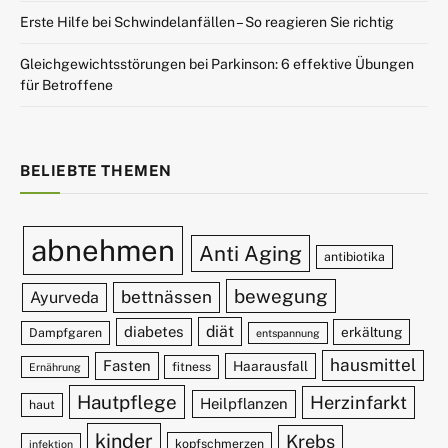
Erste Hilfe bei Schwindelanfällen – So reagieren Sie richtig
Gleichgewichtsstörungen bei Parkinson: 6 effektive Übungen
für Betroffene
BELIEBTE THEMEN
abnehmen
Anti Aging
antibiotika
bewegung
bettnässen
Ayurveda
diät
diabetes
erkältung
Dampfgaren
entspannung
hausmittel
Fasten
Haarausfall
fitness
Ernährung
Hautpflege
Herzinfarkt
Heilpflanzen
haut
kinder
Krebs
kopfschmerzen
infektion