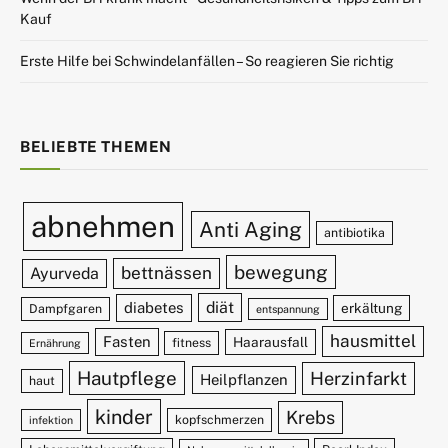
Kauf
Erste Hilfe bei Schwindelanfällen – So reagieren Sie richtig
BELIEBTE THEMEN
abnehmen
Anti Aging
antibiotika
bewegung
bettnässen
Ayurveda
diät
diabetes
erkältung
Dampfgaren
entspannung
hausmittel
Fasten
Haarausfall
fitness
Ernährung
Hautpflege
Herzinfarkt
Heilpflanzen
haut
kinder
Krebs
kopfschmerzen
infektion