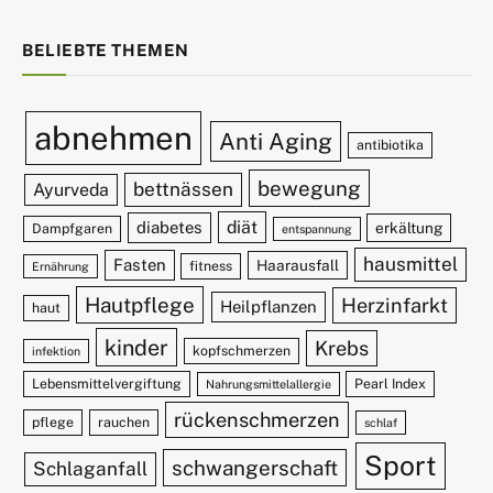
BELIEBTE THEMEN
abnehmen
Anti Aging
antibiotika
bewegung
bettnässen
Ayurveda
diät
diabetes
erkältung
Dampfgaren
entspannung
hausmittel
Fasten
Haarausfall
fitness
Ernährung
Hautpflege
Herzinfarkt
Heilpflanzen
haut
kinder
Krebs
kopfschmerzen
infektion
Lebensmittelvergiftung
Pearl Index
Nahrungsmittelallergie
rückenschmerzen
pflege
rauchen
schlaf
Sport
schwangerschaft
Schlaganfall