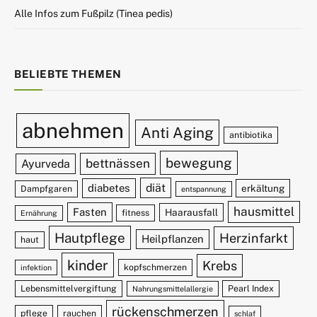
Alle Infos zum Fußpilz (Tinea pedis)
BELIEBTE THEMEN
abnehmen
Anti Aging
antibiotika
bewegung
bettnässen
Ayurveda
diät
diabetes
erkältung
Dampfgaren
entspannung
hausmittel
Fasten
Haarausfall
fitness
Ernährung
Hautpflege
Herzinfarkt
Heilpflanzen
haut
kinder
Krebs
kopfschmerzen
infektion
Lebensmittelvergiftung
Pearl Index
Nahrungsmittelallergie
rückenschmerzen
pflege
rauchen
schlaf