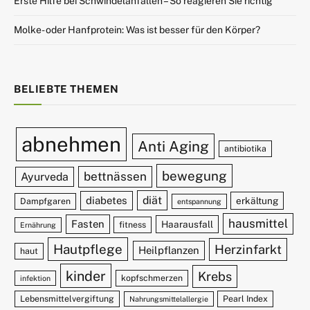
Erste Hilfe bei Schwindelanfällen – So reagieren Sie richtig
Molke- oder Hanfprotein: Was ist besser für den Körper?
BELIEBTE THEMEN
abnehmen
Anti Aging
antibiotika
bewegung
bettnässen
Ayurveda
diät
diabetes
erkältung
Dampfgaren
entspannung
hausmittel
Fasten
Haarausfall
fitness
Ernährung
Hautpflege
Herzinfarkt
Heilpflanzen
haut
kinder
Krebs
kopfschmerzen
infektion
Lebensmittelvergiftung
Pearl Index
Nahrungsmittelallergie