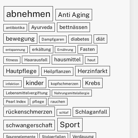
abnehmen
Anti Aging
bettnässen
Ayurveda
antibiotika
bewegung
diät
diabetes
Dampfgaren
Fasten
erkältung
entspannung
Ernährung
hausmittel
Haarausfall
fitness
haut
Hautpflege
Herzinfarkt
Heilpflanzen
kinder
Krebs
kopfschmerzen
infektion
Lebensmittelvergiftung
Nahrungsmittelallergie
Pearl Index
pflege
rauchen
rückenschmerzen
Schlaganfall
schlaf
Sport
schwangerschaft
Verdauung
Spurenelemente
Stolperfallen