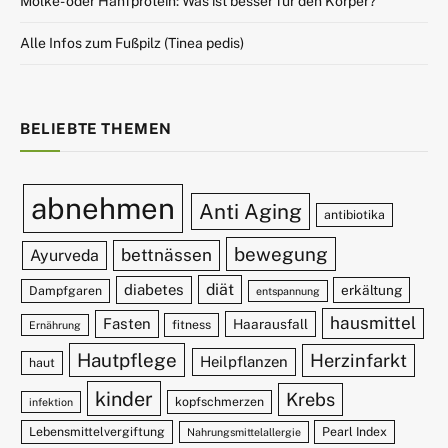
Molke- oder Hanfprotein: Was ist besser für den Körper?
Alle Infos zum Fußpilz (Tinea pedis)
BELIEBTE THEMEN
abnehmen
Anti Aging
antibiotika
bewegung
bettnässen
Ayurveda
diät
diabetes
erkältung
Dampfgaren
entspannung
hausmittel
Fasten
Haarausfall
fitness
Ernährung
Hautpflege
Herzinfarkt
Heilpflanzen
haut
kinder
Krebs
kopfschmerzen
infektion
Lebensmittelvergiftung
Pearl Index
Nahrungsmittelallergie