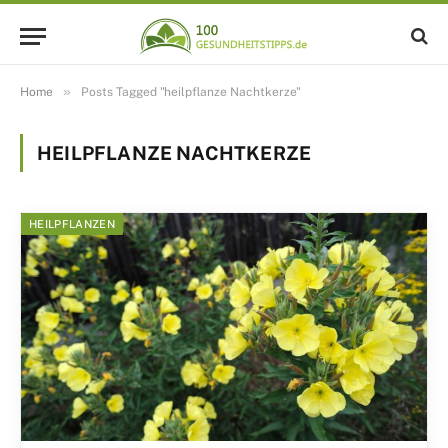
»
Home
Posts Tagged "heilpflanze Nachtkerze"
HEILPFLANZE NACHTKERZE
HEILPFLANZEN