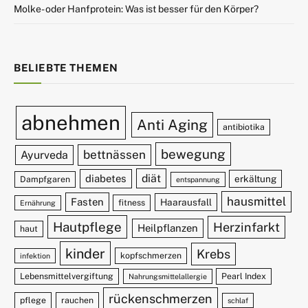
Molke- oder Hanfprotein: Was ist besser für den Körper?
BELIEBTE THEMEN
abnehmen
Anti Aging
antibiotika
bewegung
bettnässen
Ayurveda
diät
diabetes
erkältung
Dampfgaren
entspannung
hausmittel
Fasten
Haarausfall
fitness
Ernährung
Hautpflege
Herzinfarkt
Heilpflanzen
haut
kinder
Krebs
kopfschmerzen
infektion
Lebensmittelvergiftung
Pearl Index
Nahrungsmittelallergie
rückenschmerzen
pflege
rauchen
schlaf