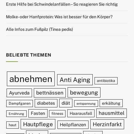
Erste Hilfe bei Schwindelanfällen – So reagieren Sie richtig
Molke- oder Hanfprotein: Was ist besser für den Körper?
Alle Infos zum Fußpilz (Tinea pedis)
BELIEBTE THEMEN
abnehmen
Anti Aging
antibiotika
bewegung
bettnässen
Ayurveda
diät
diabetes
erkältung
Dampfgaren
entspannung
hausmittel
Fasten
Haarausfall
fitness
Ernährung
Hautpflege
Herzinfarkt
Heilpflanzen
haut