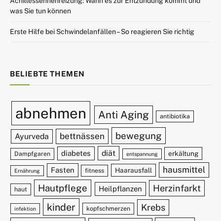
Achillessehnenreizung: Wann es zur Entzündung kommt und
was Sie tun können
Erste Hilfe bei Schwindelanfällen – So reagieren Sie richtig
BELIEBTE THEMEN
abnehmen
Anti Aging
antibiotika
bewegung
bettnässen
Ayurveda
diät
diabetes
erkältung
Dampfgaren
entspannung
hausmittel
Fasten
Haarausfall
fitness
Ernährung
Hautpflege
Herzinfarkt
Heilpflanzen
haut
kinder
Krebs
kopfschmerzen
infektion