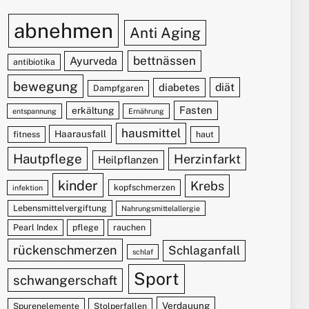
abnehmen
Anti Aging
bettnässen
Ayurveda
antibiotika
bewegung
diät
diabetes
Dampfgaren
Fasten
erkältung
entspannung
Ernährung
hausmittel
Haarausfall
fitness
haut
Hautpflege
Herzinfarkt
Heilpflanzen
kinder
Krebs
kopfschmerzen
infektion
Lebensmittelvergiftung
Nahrungsmittelallergie
Pearl Index
pflege
rauchen
rückenschmerzen
Schlaganfall
schlaf
Sport
schwangerschaft
Verdauung
Spurenelemente
Stolperfallen