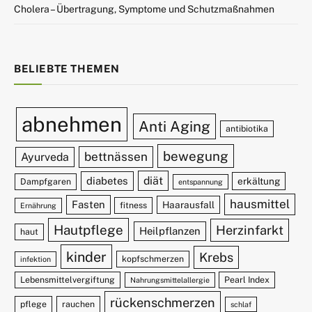
Cholera – Übertragung, Symptome und Schutzmaßnahmen
BELIEBTE THEMEN
abnehmen
Anti Aging
antibiotika
bewegung
bettnässen
Ayurveda
diät
diabetes
erkältung
Dampfgaren
entspannung
hausmittel
Fasten
Haarausfall
fitness
Ernährung
Hautpflege
Herzinfarkt
Heilpflanzen
haut
kinder
Krebs
kopfschmerzen
infektion
Lebensmittelvergiftung
Pearl Index
Nahrungsmittelallergie
rückenschmerzen
pflege
rauchen
schlaf