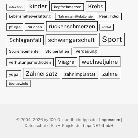
kinder
Krebs
kopfschmerzen
infektion
Lebensmittelvergiftung
Pearl Index
Nahrungsmittelallergie
rückenschmerzen
pflege
rauchen
schlaf
Sport
schwangerschaft
Schlaganfall
Verdauung
Spurenelemente
Stolperfallen
wechseljahre
Viagra
verhütungsmethoden
Zahnersatz
zähne
zahnimplantat
yoga
übergewicht
© 2004 - 2026 by 100-Gesundheitstipps.de |
Impressum
|
Datenschutz | Ein ♥️-Projekt der
tippsNET GmbH