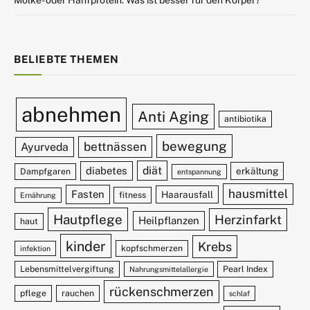
Molke- oder Hanfprotein: Was ist besser für den Körper?
BELIEBTE THEMEN
abnehmen
Anti Aging
antibiotika
bewegung
bettnässen
Ayurveda
diät
diabetes
erkältung
Dampfgaren
entspannung
hausmittel
Fasten
Haarausfall
fitness
Ernährung
Hautpflege
Herzinfarkt
Heilpflanzen
haut
kinder
Krebs
kopfschmerzen
infektion
Lebensmittelvergiftung
Pearl Index
Nahrungsmittelallergie
rückenschmerzen
pflege
rauchen
schlaf