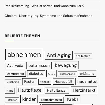
Peniskrümmung – Was ist normal und wann zum Arzt?
Cholera – Übertragung, Symptome und Schutzmaßnahmen
BELIEBTE THEMEN
abnehmen
Anti Aging
antibiotika
bewegung
bettnässen
Ayurveda
diät
diabetes
erkältung
Dampfgaren
entspannung
hausmittel
Fasten
Haarausfall
fitness
Ernährung
Hautpflege
Herzinfarkt
Heilpflanzen
haut
kinder
Krebs
kopfschmerzen
infektion